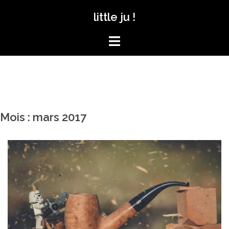
Aller
little ju !
au
contenu
Mois :
mars 2017