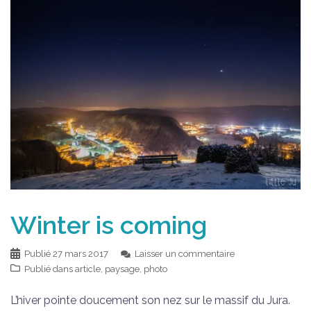
Winter is coming
Publié
27 mars 2017
Laisser un commentaire
Publié dans
article
,
paysage
,
photo
L’hiver pointe doucement son nez sur le massif du Jura.