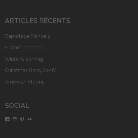
ARTICLES RÉCENTS
Reportage France 3
Histoire de pipes
Winter is coming
Christmas Gang (2016)
American Stormy
SOCIAL
Voir
Voir
Voir
Voir
le
le
le
le
profil
profil
profil
profil
de
de
de
de