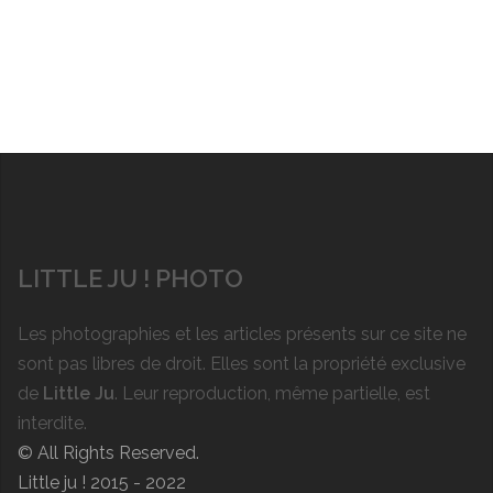
LITTLE JU ! PHOTO
Les photographies et les articles présents sur ce site ne
sont pas libres de droit. Elles sont la propriété exclusive
de
Little Ju
. Leur reproduction, même partielle, est
interdite.
© All Rights Reserved.
Little ju ! 2015 - 2022