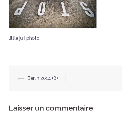
little ju ! photo
Navigation
⟵
Berlin 2014 (8)
d’article
Laisser un commentaire